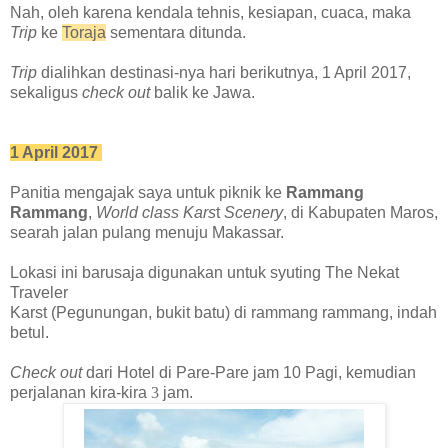
Nah, oleh karena kendala tehnis, kesiapan, cuaca, maka
Trip
ke
Toraja
sementara ditunda.
Trip
dialihkan destinasi-nya hari berikutnya, 1 April 2017,
sekaligus
check out
balik ke Jawa.
1 April 2017
Panitia mengajak saya untuk piknik ke
Rammang
Rammang
,
World class Kars
t
Scenery
, di Kabupaten Maros,
searah jalan pulang menuju Makassar.
Lokasi ini barusaja digunakan untuk syuting The Nekat
Traveler
Karst (Pegunungan, bukit batu) di rammang rammang, indah
betul.
Check out
dari Hotel di
P
are-Pare jam 10 Pagi, kemudian
perjalanan kira-kira
3
jam.