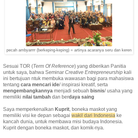
pecah ambyarrrr (berkeping-keping) = artinya acaranya seru dan keren
S
esuai TOR (
Term Of Reference
) yang diberikan Panitia
untuk saya, bahwa Seminar
Creative Entrepreneurship
kali
ini bertujuan ntuk membuka wawasan bagi para mahasiswa
tentang
cara mencari ide
/ inspirasi kreatif, serta
mengembangkannya
menjadi sebuah
bisnis
/ usaha yang
memiliki
nilai tambah
dan ber
daya saing
Saya memperkenalkan
Kuprit
, boneka maskot yang
memiliki visi ke depan sebagai
wakil dari Indonesia
ke
kancah dunia, untuk
membawa misi
budaya Indonesia.
Kuprit dengan boneka maskot, dan komik-nya.