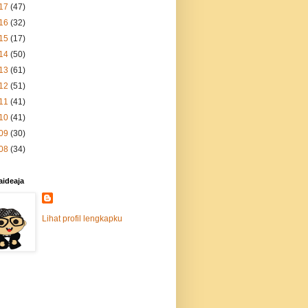
17
(47)
16
(32)
15
(17)
14
(50)
13
(61)
12
(51)
11
(41)
10
(41)
09
(30)
08
(34)
aideaja
Lihat profil lengkapku