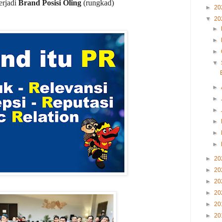
erjadi
Brand Posisi Oling
(rungkad)
►
20
▼
20
►
►
►
▼
►
►
►
►
►
►
►
20
►
20
►
20
►
20
►
20
►
20