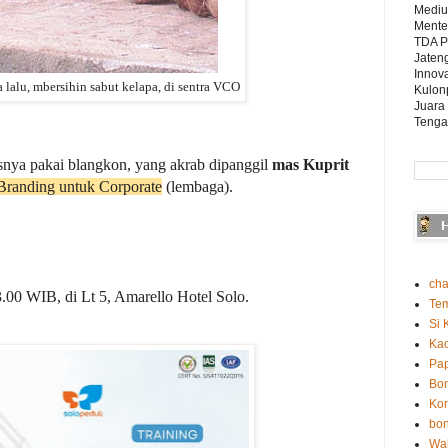
Mediu
Mente
TDA P
Jaten
Innova
 lalu, mbersihin sabut kelapa, di sentra VCO
Kulon
Juara
Tenga
hasnya pakai blangkon, yang akrab dipanggil
mas Kuprit
Branding untuk Corporate
(lembaga).
cha
.00 WIB, di Lt 5, Amarello Hotel Solo.
Te
Si 
Ka
Pap
Bo
Kon
bon
Wah