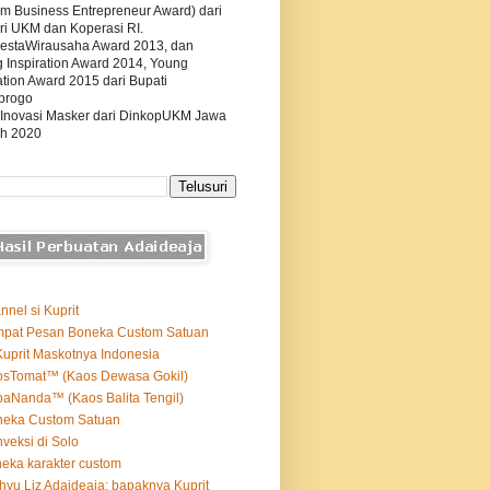
m Business Entrepreneur Award) dari
ri UKM dan Koperasi RI.
estaWirausaha Award 2013, dan
g Inspiration Award 2014, Young
tion Award 2015 dari Bupati
progo
 Inovasi Masker dari DinkopUKM Jawa
h 2020
nnel si Kuprit
mpat Pesan Boneka Custom Satuan
Kuprit Maskotnya Indonesia
osTomat™ (Kaos Dewasa Gokil)
aNanda™ (Kaos Balita Tengil)
neka Custom Satuan
veksi di Solo
eka karakter custom
yu Liz Adaideaja: bapaknya Kuprit