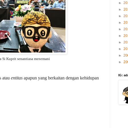
►
20
►
20
►
20
►
20
►
20
►
20
►
20
►
20
►
20
 Si Kuprit senantiasa menemani
►
20
IG: ad
s atau
entitas
apapun yang berkaitan dengan kehidupan