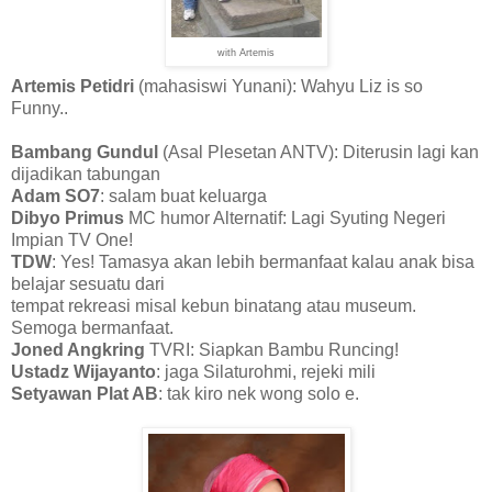
with Artemis
Artemis Petidri
(mahasiswi Yunani): Wahyu Liz is so
Funny..
Bambang Gundul
(Asal Plesetan ANTV): Diterusin lagi kan
dijadikan tabungan
Adam SO7
: salam buat keluarga
Dibyo Primus
MC humor Alternatif: Lagi Syuting Negeri
Impian TV One!
TDW
: Yes! Tamasya akan lebih bermanfaat kalau anak bisa
belajar sesuatu dari
tempat rekreasi misal kebun binatang atau museum.
Semoga bermanfaat.
Joned Angkring
TVRI: Siapkan Bambu Runcing!
Ustadz Wijayanto
: jaga Silaturohmi, rejeki mili
Setyawan Plat AB
: tak kiro nek wong solo e.