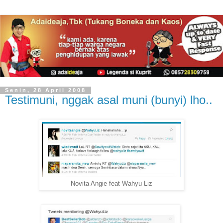
Senin, 28 April 2008
Testimuni, nggak asal muni (bunyi) lho..
Novita Angie feat Wahyu Liz