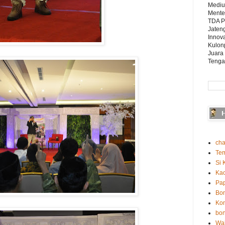
Mediu
Mente
TDA P
Jaten
Innova
Kulon
Juara
Tenga
cha
Te
Si 
Ka
Pap
Bo
Kon
bon
Wah