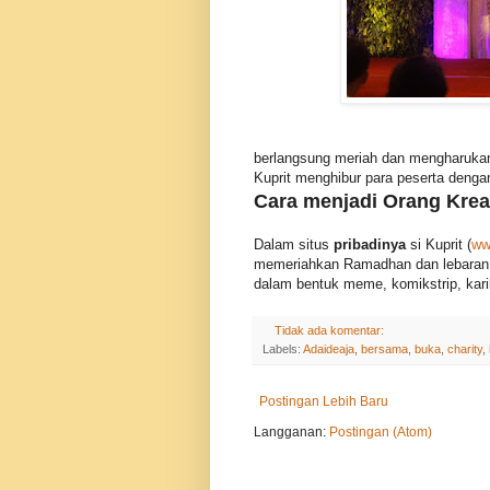
berlangsung meriah dan mengharuka
Kuprit menghibur para peserta deng
Cara menjadi Orang Kreat
Dalam situs
pribadinya
si Kuprit (
ww
memeriahkan Ramadhan dan lebaran 
dalam bentuk meme, komikstrip, karik
Tidak ada komentar:
Labels:
Adaideaja
,
bersama
,
buka
,
charity
,
Postingan Lebih Baru
Langganan:
Postingan (Atom)