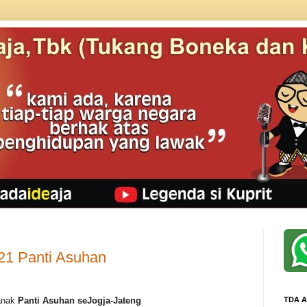
21 Panti Asuhan
anak
Panti Asuhan seJogja-Jateng
TDA A