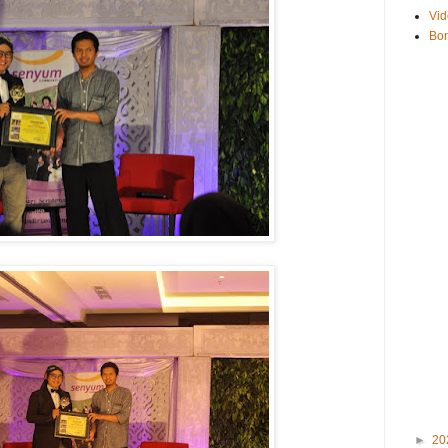
Vid
Bo
►
20