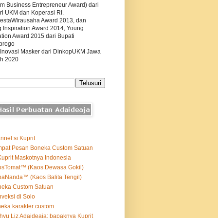
m Business Entrepreneur Award) dari
ri UKM dan Koperasi RI.
estaWirausaha Award 2013, dan
g Inspiration Award 2014, Young
tion Award 2015 dari Bupati
progo
 Inovasi Masker dari DinkopUKM Jawa
h 2020
nnel si Kuprit
mpat Pesan Boneka Custom Satuan
Kuprit Maskotnya Indonesia
osTomat™ (Kaos Dewasa Gokil)
aNanda™ (Kaos Balita Tengil)
neka Custom Satuan
veksi di Solo
eka karakter custom
yu Liz Adaideaja: bapaknya Kuprit