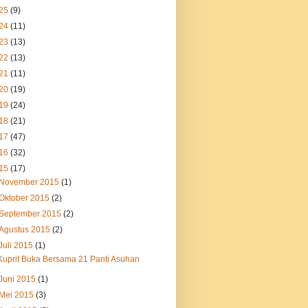
25
(9)
24
(11)
23
(13)
22
(13)
21
(11)
20
(19)
19
(24)
18
(21)
17
(47)
16
(32)
15
(17)
November 2015
(1)
Oktober 2015
(2)
September 2015
(2)
Agustus 2015
(2)
Juli 2015
(1)
Kuprit Buka Bersama 21 Panti Asuhan
Juni 2015
(1)
Mei 2015
(3)