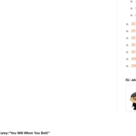
►
►
►
►
20
►
20
►
20
►
20
►
20
►
20
►
20
IG: ad
arey:"You Will When You Beli!"