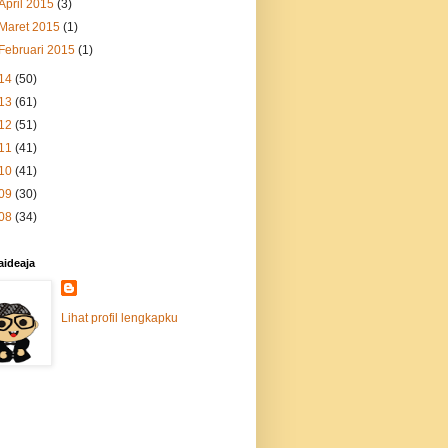
April 2015
(3)
Maret 2015
(1)
Februari 2015
(1)
14
(50)
13
(61)
12
(51)
11
(41)
10
(41)
09
(30)
08
(34)
aideaja
Lihat profil lengkapku