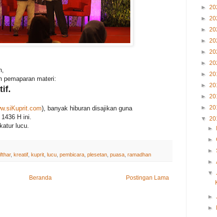
►
20
►
20
►
20
►
20
►
20
►
20
n,
►
20
an pemaparan materi:
►
20
if.
►
20
►
20
w.siKuprit.com
), banyak hiburan disajikan guna
1436 H ini.
▼
20
atur lucu.
►
►
►
ifthar
,
kreatif
,
kuprit
,
lucu
,
pembicara
,
plesetan
,
puasa
,
ramadhan
►
▼
Beranda
Postingan Lama
►
►