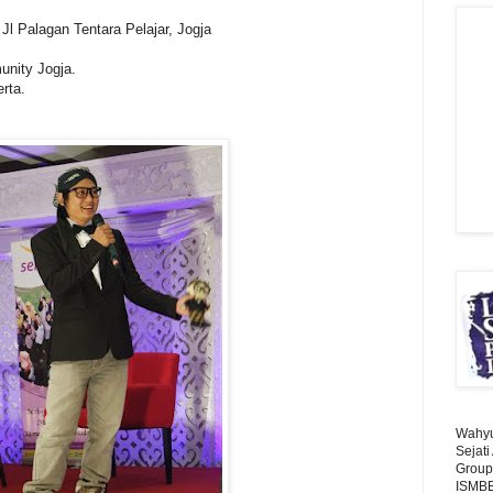
 Jl Palagan Tentara Pelajar, Jogja
nity Jogja.
erta.
Wahyu 
Sejat
Group
ISMBE