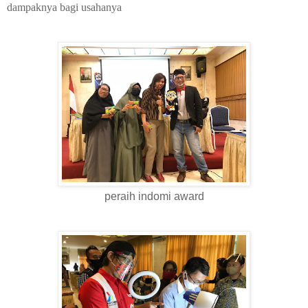
dampaknya bagi usahanya
peraih indomi award