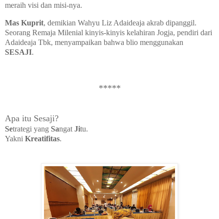
meraih visi dan misi-nya.
Mas Kuprit
, demikian Wahyu Liz Adaideaja akrab dipanggil.
Seorang Remaja Milenial kinyis-kinyis kelahiran Jogja, pendiri dari
Adaideaja Tbk, menyampaikan bahwa blio menggunakan
SESAJI
.
*****
Apa itu Sesaji?
Se
trategi yang
Sa
ngat
Ji
tu.
Yakni
Kreatifitas
.