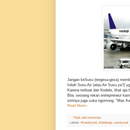
Jangan keSusu (tergesa-gesa) memba
Inilah Susu Air (atau Air Susu ya?) y
Karena terbuat dari Kedele, lihat aj
Btw, seorang rekan
entrepreneur
kami
istrinya juga suka ngomong: "Mas Kap
Read More»
Tidak ada komentar:
Labels:
#sawityowit
,
Adaideaja
,
sawityowit