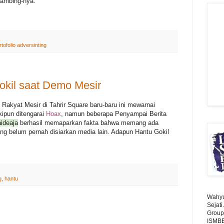
kambing-nya.
rtofolio adversinting
kil saat Demo Mesir
akyat Mesir di Tahrir Square baru-baru ini mewarnai
ipun ditengarai
Hoax
, namun beberapa Penyampai Berita
ideaja
berhasil memaparkan fakta bahwa memang ada
ng belum pernah disiarkan media lain. Adapun Hantu Gokil
g
,
hantu
Wahyu 
Sejat
Group
ISMBE