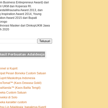
m Business Entrepreneur Award) dari
ri UKM dan Koperasi RI.
estaWirausaha Award 2013, dan
g Inspiration Award 2014, Young
tion Award 2015 dari Bupati
progo
 Inovasi Masker dari DinkopUKM Jawa
h 2020
nnel si Kuprit
mpat Pesan Boneka Custom Satuan
Kuprit Maskotnya Indonesia
osTomat™ (Kaos Dewasa Gokil)
aNanda™ (Kaos Balita Tengil)
neka Custom Satuan
veksi di Solo
eka karakter custom
yu Liz Adaideaja: bapaknya Kuprit