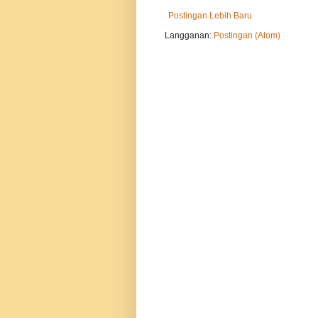
Postingan Lebih Baru
Langganan:
Postingan (Atom)