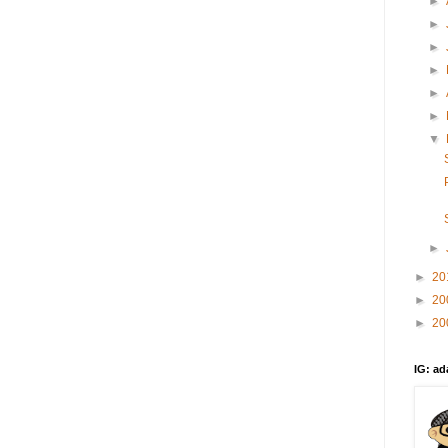
►
►
►
►
►
►
▼
►
►
20
►
20
►
20
IG: ad