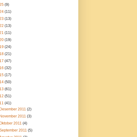
25
(9)
24
(11)
23
(13)
22
(13)
21
(11)
20
(19)
19
(24)
18
(21)
17
(47)
16
(32)
15
(17)
14
(50)
13
(61)
12
(51)
11
(41)
Desember 2011
(2)
November 2011
(3)
Oktober 2011
(4)
September 2011
(5)