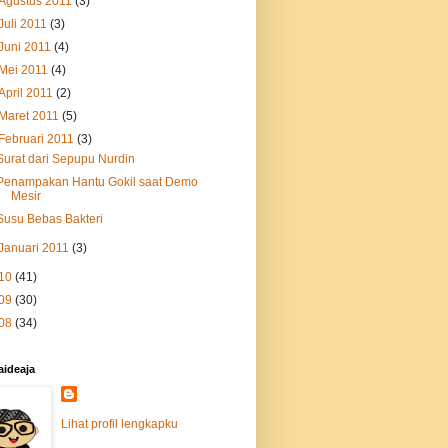
Agustus 2011
(3)
Juli 2011
(3)
Juni 2011
(4)
Mei 2011
(4)
April 2011
(2)
Maret 2011
(5)
Februari 2011
(3)
Surat dari Sepupu Nurdin
Penampakan Hantu Gokil saat Demo
Mesir
Susu Bebas Bakteri
Januari 2011
(3)
10
(41)
09
(30)
08
(34)
aideaja
Lihat profil lengkapku