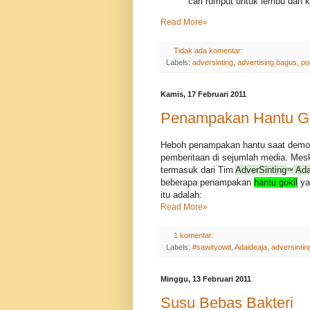
cari rumput untuk lembu dan 
Read More»
Tidak ada komentar:
Labels:
adversinting
,
advertising bagus
,
po
Kamis, 17 Februari 2011
Penampakan Hantu Go
Heboh penampakan hantu saat demo R
pemberitaan di sejumlah media. Mesk
termasuk dari Tim
AdverSinting
Ada
™
beberapa penampakan
hantu gokil
ya
itu adalah:
Read More»
1 komentar:
Labels:
#sawityowit
,
Adaideaja
,
adversintin
Minggu, 13 Februari 2011
Susu Bebas Bakteri