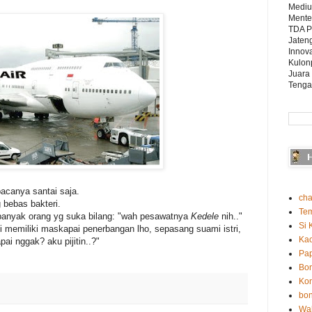
Mediu
Mente
TDA P
Jaten
Innova
Kulon
Juara
Tenga
canya santai saja.
cha
g bebas bakteri.
Te
a banyak orang yg suka bilang: "wah pesawatnya
Kedele
nih.."
Si 
 memiliki maskapai penerbangan lho, sepasang suami istri,
Ka
ai nggak? aku pijitin..?"
Pap
Bo
Kon
bon
Wah