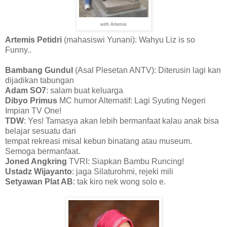
with Artemis
Artemis Petidri
(mahasiswi Yunani): Wahyu Liz is so
Funny..
Bambang Gundul
(Asal Plesetan ANTV): Diterusin lagi kan
dijadikan tabungan
Adam SO7
: salam buat keluarga
Dibyo Primus
MC humor Alternatif: Lagi Syuting Negeri
Impian TV One!
TDW
: Yes! Tamasya akan lebih bermanfaat kalau anak bisa
belajar sesuatu dari
tempat rekreasi misal kebun binatang atau museum.
Semoga bermanfaat.
Joned Angkring
TVRI: Siapkan Bambu Runcing!
Ustadz Wijayanto
: jaga Silaturohmi, rejeki mili
Setyawan Plat AB
: tak kiro nek wong solo e.