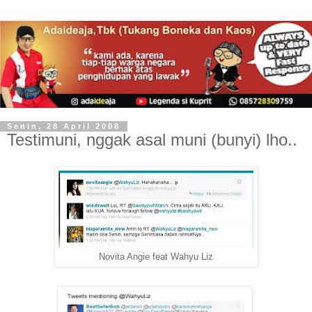
Senin, 28 April 2008
Testimuni, nggak asal muni (bunyi) lho..
Novita Angie feat Wahyu Liz