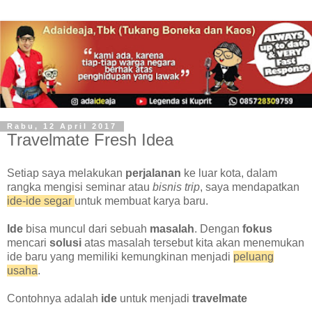
Rabu, 12 April 2017
Travelmate Fresh Idea
Setiap saya melakukan
perjalanan
ke luar kota, dalam
rangka mengisi seminar atau
bisnis trip
, saya mendapatkan
ide-ide segar
untuk membuat karya baru.
Ide
bisa muncul dari sebuah
masalah
. Dengan
fokus
mencari
solusi
atas masalah tersebut kita akan menemukan
ide baru yang memiliki kemungkinan menjadi
peluang
usaha
.
Contohnya adalah
ide
untuk menjadi
travelmate