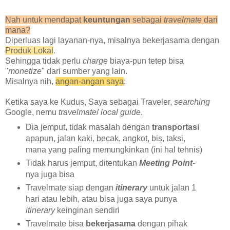
Nah untuk mendapat
keuntungan
sebagai
travelmate
dari
mana?
Diperluas lagi layanan-nya, misalnya bekerjasama dengan
Produk Lokal
.
Sehingga tidak perlu
charge
biaya-pun tetep bisa
"
monetize
" dari sumber yang lain.
Misalnya nih,
angan-angan saya
:
Ketika saya ke Kudus, Saya sebagai Traveler,
searching
Google, nemu
travelmate
/
local guide
,
Dia jemput, tidak masalah dengan
transportasi
apapun, jalan kaki, becak, angkot, bis, taksi,
mana yang paling memungkinkan (ini hal tehnis)
Tidak harus jemput, ditentukan
Meeting P
o
int
-
nya juga bisa
Travelmate siap dengan
itinerary
untuk jalan 1
hari atau lebih, atau bisa juga saya punya
itinerary
keinginan sendiri
Travelmate bisa
bekerjasama
dengan pihak