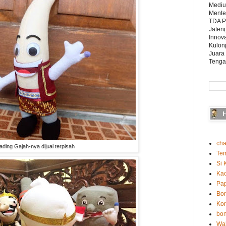
Mediu
Mente
TDA P
Jaten
Innova
Kulon
Juara
Tenga
cha
ding Gajah-nya dijual terpisah
Te
Si 
Ka
Pap
Bo
Kon
bon
Wah