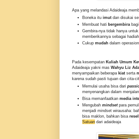
Apa yang melandasi Adaideaja mem
Boneka itu
imut
dan disukai s
Membuat hati
bergembira
bag
Gembira-nya tidak hanya untuk 
memberikannya sebagai hadiah
Cukup
mudah
dalam operasion
Pada kesempatan
Kuliah Umum Ke
Adaideaja yakni mas
Wahyu Liz Ada
menyampaikan beberapa
kiat
serta
m
karena sudah pasti tujuan dan cita-c
Memulai usaha bisa dari
passi
menyenangkan dalam menjalan
Bisa memanfaatkan
media int
Mengubah
mindset
para pemul
menjadi mindset wirausaha: bah
bisa maklon, bahkan bisa
resel
Satuan
dari adaideaja