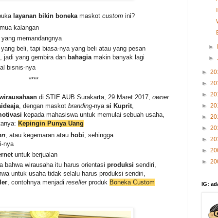
buka
layanan bikin boneka
maskot
custom
ini?
emua kalangan
i yang memandangnya
►
yang beli, tapi biasa-nya yang beli atau yang pesan
, jadi yang gembira dan
bahagia
makin banyak lagi
►
al bisnis-nya
►
20
****
►
20
►
20
wirausahaan
di STIE AUB Surakarta, 29 Maret 2017,
owner
ideaja
, dengan maskot
branding
-nya
si Kuprit
,
►
20
otivasi
kepada mahasiswa untuk memulai sebuah usaha,
►
20
itanya:
Kepingin Punya Uang
►
20
on
, atau kegemaran atau
hobi
, sehingga
►
20
i-nya
►
20
ernet
untuk berjualan
►
20
a bahwa wirausaha itu harus orientasi
produksi
sendiri,
wa untuk usaha tidak selalu harus produksi sendiri,
ler
, contohnya menjadi
reseller
produk
Boneka Custom
IG: ad