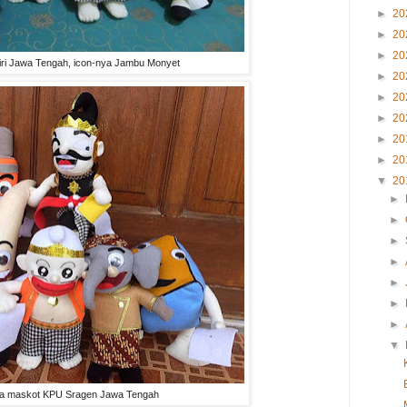
►
20
►
20
►
20
ri Jawa Tengah, icon-nya Jambu Monyet
►
20
►
20
►
20
►
20
►
20
▼
20
►
►
►
►
►
►
►
▼
ga maskot KPU Sragen Jawa Tengah