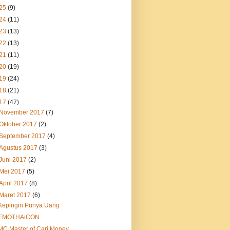
25
(9)
24
(11)
23
(13)
22
(13)
21
(11)
20
(19)
19
(24)
18
(21)
17
(47)
November 2017
(7)
Oktober 2017
(2)
September 2017
(4)
Agustus 2017
(3)
Juni 2017
(2)
Mei 2017
(5)
April 2017
(8)
Maret 2017
(6)
Kepingin Punya Uang
EMOTHAiCON
MC Master of Cari Money