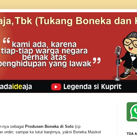
an-nya sebagai
Produsen Boneka di Solo
(cp
ran
order
, sampai ke lutut banjirnya, yakni Boneka Maskot
TDA A