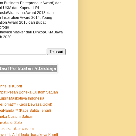
m Business Entrepreneur Award) dari
ri UKM dan Koperasi RI.
estaWirausaha Award 2013, dan
g Inspiration Award 2014, Young
tion Award 2015 dari Bupati
progo
 Inovasi Masker dari DinkopUKM Jawa
h 2020
nnel si Kuprit
mpat Pesan Boneka Custom Satuan
Kuprit Maskotnya Indonesia
osTomat™ (Kaos Dewasa Gokil)
aNanda™ (Kaos Balita Tengil)
neka Custom Satuan
veksi di Solo
eka karakter custom
yu Liz Adaideaja: bapaknya Kuprit