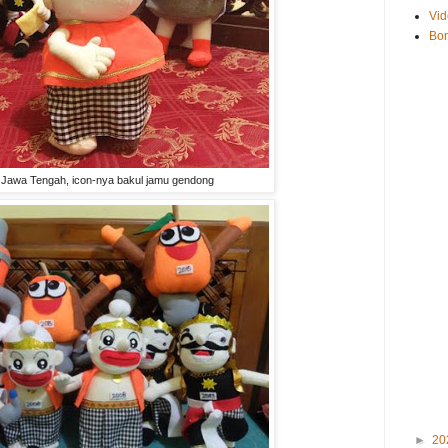
Vid
Bo
Jawa Tengah, icon-nya bakul jamu gendong
►
20