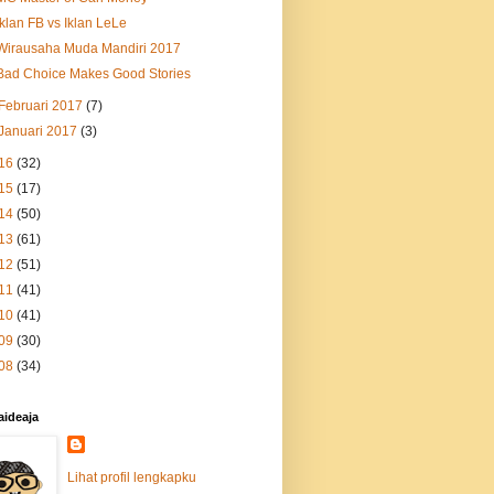
Iklan FB vs Iklan LeLe
Wirausaha Muda Mandiri 2017
Bad Choice Makes Good Stories
Februari 2017
(7)
Januari 2017
(3)
16
(32)
15
(17)
14
(50)
13
(61)
12
(51)
11
(41)
10
(41)
09
(30)
08
(34)
aideaja
Lihat profil lengkapku