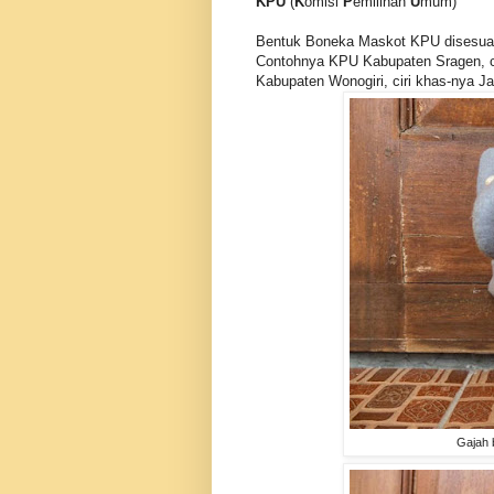
KPU
(
K
omisi
P
emilihan
U
mum)
Bentuk
Boneka Maskot KPU disesua
Contohnya KPU Kabupaten Sragen, ci
Kabupaten Wonogiri, ciri khas-nya 
Gajah 