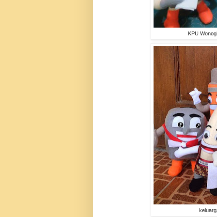
KPU Wonogi
keluar