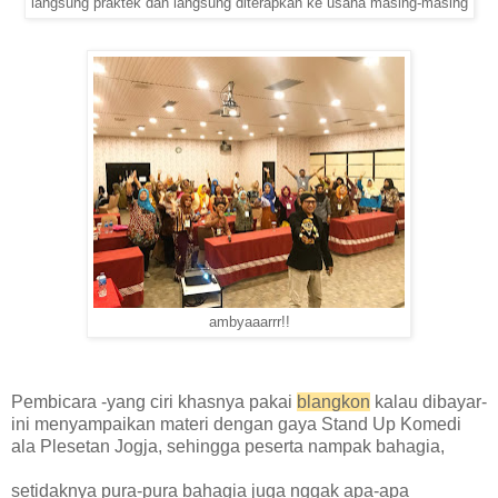
langsung praktek dan langsung diterapkan ke usaha masing-masing
ambyaaarrr!!
Pembicara -yang ciri khasnya pakai
blangkon
kalau dibayar-
ini menyampai
kan materi dengan gaya Stand Up Komedi
ala Plesetan Jogja, sehingga peserta nampak bahagia,
setidaknya pura-pura bahagia ju
ga nggak apa-apa