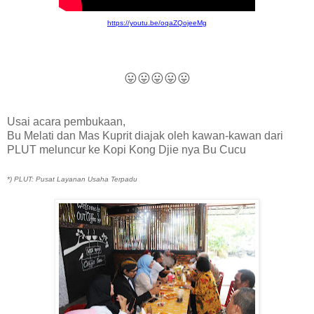
https://youtu.be/oqaZQojeeMg
😛
😛
😛
😛
😛
Usai acara pembukaan,
Bu Melati dan Mas Kuprit diajak oleh kawan-kawan dari
PLUT meluncur ke Kopi Kong Djie nya Bu Cucu
*) PLUT: Pusat Layanan Usaha Terpadu