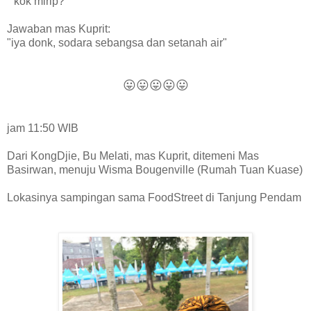
"kok mirip?"
Jawaban mas Kuprit:
"
iya donk, sodara sebangsa
dan setanah air
"
😛
😛
😛
😛
😛
jam 11:50 WIB
Dari KongDjie, Bu Melati, mas Kuprit, ditemeni Mas
Basirwan, menuju Wisma Bougenville (Rumah Tuan Kuase)
Lokasinya sampingan sama FoodStreet di Tanjung Pendam