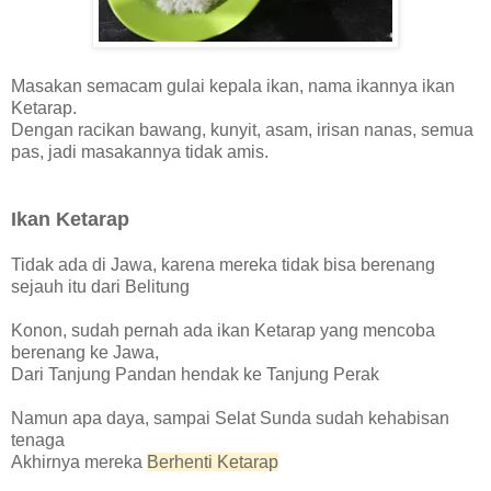
Masakan semacam gulai kepala ikan, nama ikannya ikan
Ketarap.
D
engan
r
acikan
bawang, kunyit, asam, irisan nanas, semua
pas, jadi masakannya tidak amis.
Ikan Ketarap
Tidak
ada di Jawa, karena mereka tidak bisa beren
ang
sejauh itu dari Belitung
Konon, sudah pernah ada ikan Ketarap yang mencoba
berenang ke
J
awa,
Dari Tanjung Pandan hendak ke Tanjung
Perak
Namun apa daya, sampa
i Selat Sunda sudah kehabisan
tenaga
Akhirnya mereka
Berhenti
K
etarap