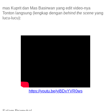
mas Kuprit dan Mas Basirwan yang edit video-nya
Tonton langsung (lengkap dengan
behind the scene
yang
lucu-lucu):
https://youtu.be/yjBDxYVR0ws
Salam Pramuka!