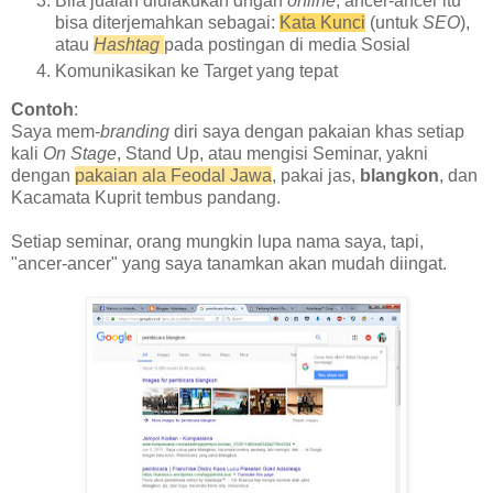
Bila jualan diulakukan dngan
online
, ancer-ancer itu
bisa diterjemahkan sebagai:
Kata Kunci
(untuk
SEO
),
atau
Hashtag
pada postingan di media Sosial
Komunikasikan ke Target yang tepat
Contoh
:
Saya mem-
branding
diri saya dengan pakaian khas setiap
kali
On Stage
, Stand Up, atau mengisi Seminar, yakni
dengan
pakaian ala Feodal Jawa
, pakai jas,
blangkon
, dan
Kacamata Kuprit tembus pandang.
Setiap seminar, orang mungkin lupa nama saya, tapi,
"ancer-ancer" yang saya tanamkan akan mudah diingat.