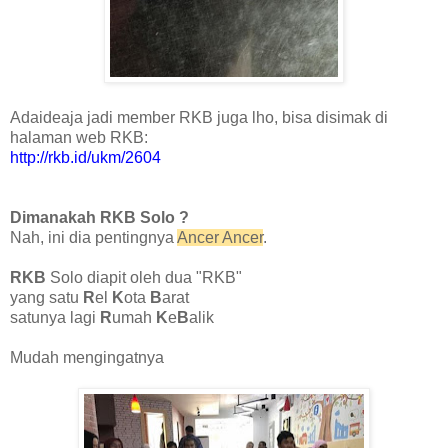
Adaideaja jadi member RKB juga lho, bisa disimak di
halaman web RKB:
http://rkb.id/ukm/2604
Dimanakah RKB Solo ?
Nah, ini dia pentingnya
Ancer Ancer
.
RKB
Solo diapit oleh dua "RKB"
yang satu
R
el
K
ota
B
arat
satunya lagi
R
umah
K
e
B
alik
Mudah mengingatnya