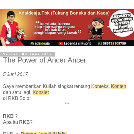
Selasa, 06 Juni 2017
The Power of Ancer Ancer
5 Juni 2017
Saya memberikan Kuliah singkat tentang
Konteks
,
Konten
,
dan satu lagi..
Konslet
di RKB Solo.
***
RKB
?
Apa itu
RKB
?