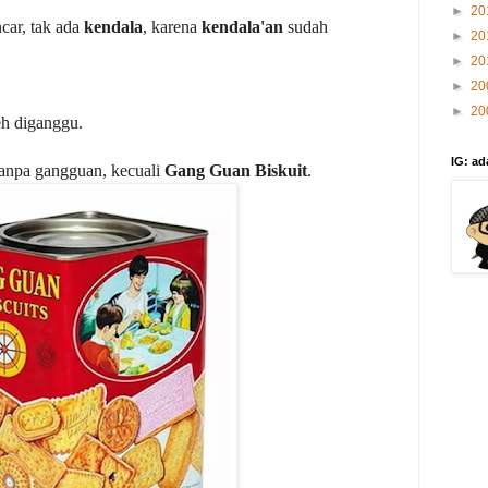
►
20
ncar, tak ada
kendala
, karena
kendala'an
sudah
►
20
►
20
►
20
►
20
eh diganggu.
IG: ad
tanpa gangguan, kecuali
Gang Guan Biskuit
.