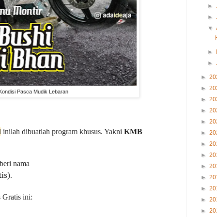
►
►
▼
►
►
►
20
►
20
Kondisi Pasca Mudik Lebaran
►
20
►
20
►
20
l
inilah dibuatlah program khusus. Yakni
KMB
►
20
►
20
►
20
iberi nama
►
20
tis)
.
►
20
►
20
Gratis ini:
►
20
►
20