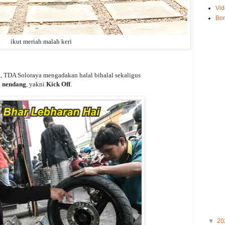
Vid
Bo
ikut meriah malah keri
 TDA Soloraya mengadakan halal bihalal sekaligus
g
nendang
, yakni
Kick Off
.
▼
20