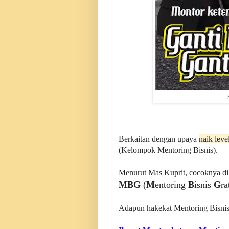
Berkaitan dengan upaya
naik leve
(Kelompok Mentoring Bisnis).
Menurut Mas Kuprit, cocoknya d
MBG
(
M
entoring
B
isnis
G
ra
Adapun hakekat Mentoring Bisnis 