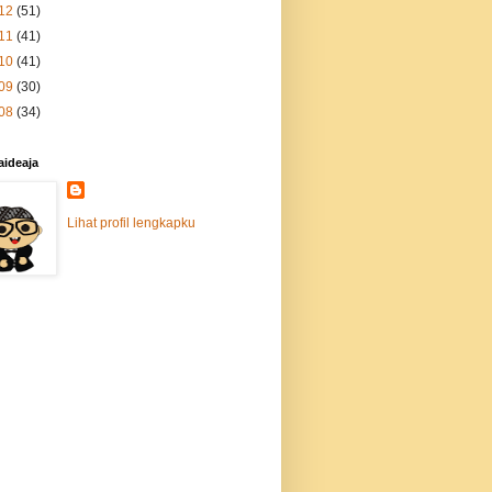
12
(51)
11
(41)
10
(41)
09
(30)
08
(34)
aideaja
Lihat profil lengkapku