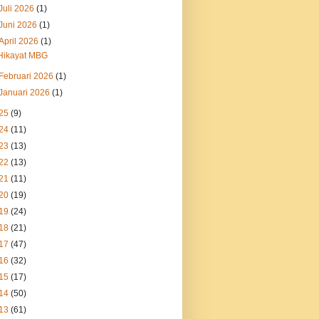
Juli 2026
(1)
Juni 2026
(1)
April 2026
(1)
Hikayat MBG
Februari 2026
(1)
Januari 2026
(1)
25
(9)
24
(11)
23
(13)
22
(13)
21
(11)
20
(19)
19
(24)
18
(21)
17
(47)
16
(32)
15
(17)
14
(50)
13
(61)