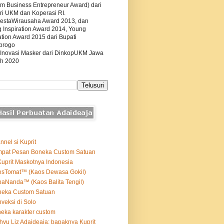
m Business Entrepreneur Award) dari
ri UKM dan Koperasi RI.
estaWirausaha Award 2013, dan
g Inspiration Award 2014, Young
tion Award 2015 dari Bupati
progo
 Inovasi Masker dari DinkopUKM Jawa
h 2020
nnel si Kuprit
mpat Pesan Boneka Custom Satuan
Kuprit Maskotnya Indonesia
osTomat™ (Kaos Dewasa Gokil)
aNanda™ (Kaos Balita Tengil)
neka Custom Satuan
veksi di Solo
eka karakter custom
yu Liz Adaideaja: bapaknya Kuprit