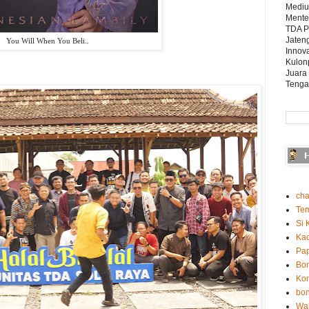
Mediu
Mente
TDA P
Jaten
You Will When You Beli..
Innova
Kulon
Juara
Tenga
cha
Te
Si 
Ka
Pap
Bo
Kon
bon
Wah