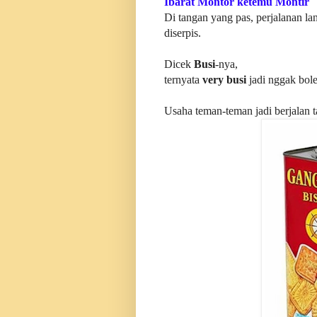
Ibarat Montor ketemu Montir
Di tangan yang pas, perjalanan la
diserpis.
Dicek
Busi
-nya,
ternyata
very busi
jadi nggak bol
Usaha teman-teman jadi berjalan 