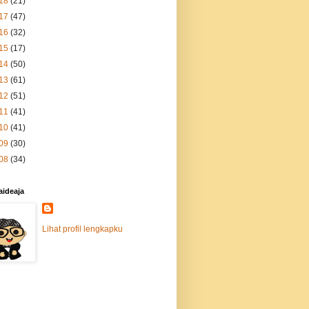
18
(21)
17
(47)
16
(32)
15
(17)
14
(50)
13
(61)
12
(51)
11
(41)
10
(41)
09
(30)
08
(34)
aideaja
Lihat profil lengkapku