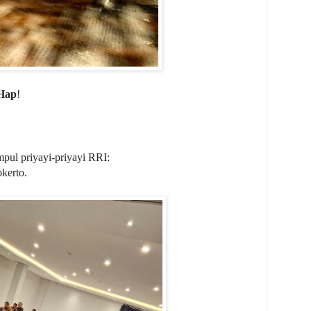
Hap
!
umpul priyayi-priyayi RRI:
kerto.