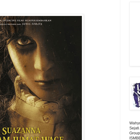
Wahyu 
Sejat
Group
ISMBE