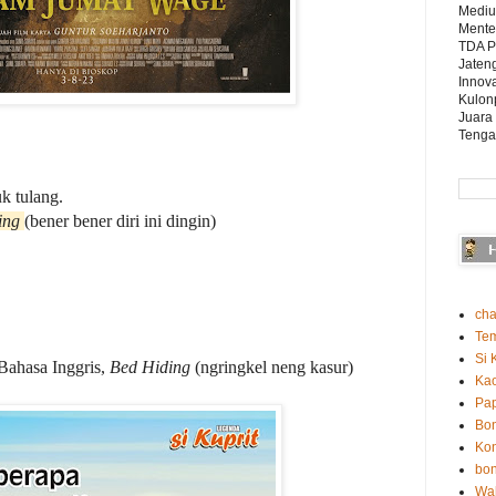
Mediu
Mente
TDA P
Jaten
Innova
Kulon
Juara
Tenga
k tulang.
ing
(bener bener diri ini dingin)
cha
Te
Si 
i Bahasa Inggris,
Bed Hiding
(ngringkel neng kasur)
Ka
Pap
Bo
Kon
bon
Wah