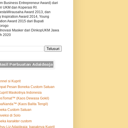
m Business Entrepreneur Award) dari
ri UKM dan Koperasi RI.
estaWirausaha Award 2013, dan
g Inspiration Award 2014, Young
tion Award 2015 dari Bupati
progo
 Inovasi Masker dari DinkopUKM Jawa
h 2020
nnel si Kuprit
mpat Pesan Boneka Custom Satuan
Kuprit Maskotnya Indonesia
osTomat™ (Kaos Dewasa Gokil)
aNanda™ (Kaos Balita Tengil)
neka Custom Satuan
veksi di Solo
eka karakter custom
yu Liz Adaideaja: bapaknya Kuprit