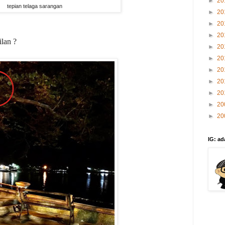
►
20
tepian telaga sarangan
►
20
►
20
►
20
lan ?
►
20
►
20
►
20
►
20
►
20
►
20
►
20
IG: ad