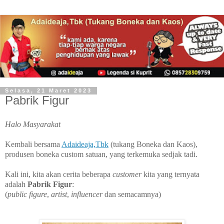
Selasa, 21 Maret 2023
Pabrik Figur
Halo Masyarakat
Kembali bersama
Adaideaja,Tbk
(tukang Boneka dan Kaos),
produsen boneka custom satuan, yang terkemuka sedjak tadi.
Kali ini, kita akan cerita beberapa
customer
kita yang ternyata
adalah
Pabrik Figur
:
(
public figure
,
artist
,
influencer
dan semacamnya)