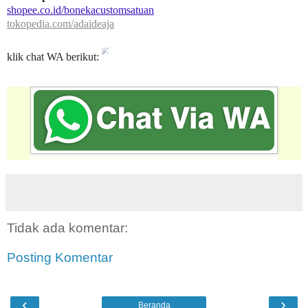
shopee.co.id/bonekacustomsatuan
tokopedia.com/adaideaja
klik chat WA berikut:
Tidak ada komentar:
Posting Komentar
‹
›
Beranda