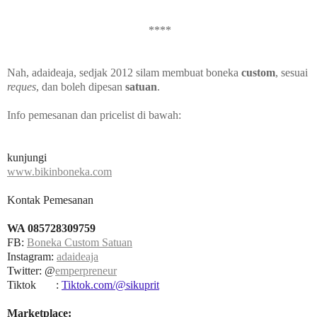
****
Nah, adaideaja, sedjak 2012 silam membuat boneka
custom
, sesuai
reques
, dan boleh dipesan
satuan
.
Info pemesanan dan pricelist di bawah:
kunjungi
www.bikinboneka.com
Kontak Pemesanan
WA 085728309759
FB:
Boneka Custom Satuan
Instagram:
adaideaja
Twitter: @
emperpreneur
Tiktok :
Tiktok.com/@sikuprit
Marketplace: