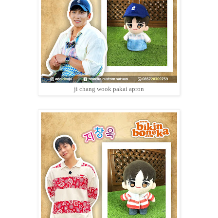
ji chang wook pakai apron