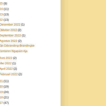
25
(9)
24
(11)
23
(13)
22
(13)
Desember 2022
(1)
Oktober 2022
(2)
September 2022
(1)
Agustus 2022
(2)
Ojo Dibranding-Brandingke
Kemaren Ngapain Aja
Juni 2022
(2)
Mei 2022
(1)
April 2022
(2)
Februari 2022
(2)
21
(11)
20
(19)
19
(24)
18
(21)
17
(47)