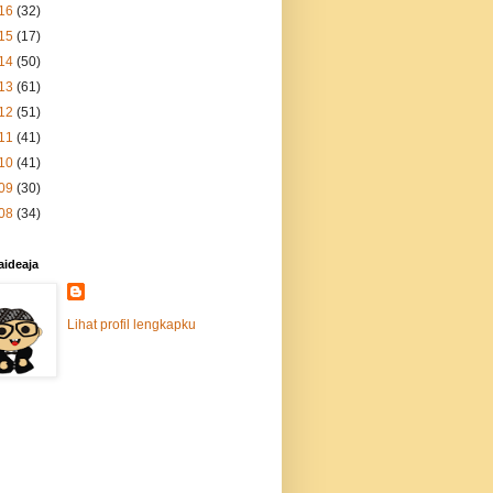
16
(32)
15
(17)
14
(50)
13
(61)
12
(51)
11
(41)
10
(41)
09
(30)
08
(34)
aideaja
Lihat profil lengkapku