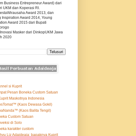
m Business Entrepreneur Award) dari
ri UKM dan Koperasi RI.
estaWirausaha Award 2013, dan
g Inspiration Award 2014, Young
tion Award 2015 dari Bupati
progo
 Inovasi Masker dari DinkopUKM Jawa
h 2020
nnel si Kuprit
mpat Pesan Boneka Custom Satuan
Kuprit Maskotnya Indonesia
osTomat™ (Kaos Dewasa Gokil)
aNanda™ (Kaos Balita Tengil)
neka Custom Satuan
veksi di Solo
eka karakter custom
yu Liz Adaideaja: bapaknya Kuprit