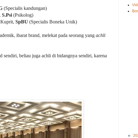
Vid
OG
(Specialis kandungan)
Bo
,
S.Psi
(Psikolog)
 Kuprit,
SpBU
(Specialis Boneka Unik)
ademik, ibarat brand, melekat pada seorang yang
achli
sendiri, beliau juga achli di bidangnya sendiri, karena
►
20