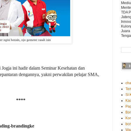
Mediu
Mente
TDA P
Jaten
Innova
Kulon
Juara
Tenga
er ngisi bensin, ojo gemeter rasah isin
li Jogja ini hadir dalam Seminar Kesehatan dan
 sepantaran dengannya, yakni perwakilan pelajar SMA,
cha
Te
Si 
****
Ka
Pap
Bo
Kon
bon
nding-brandingke
Wah