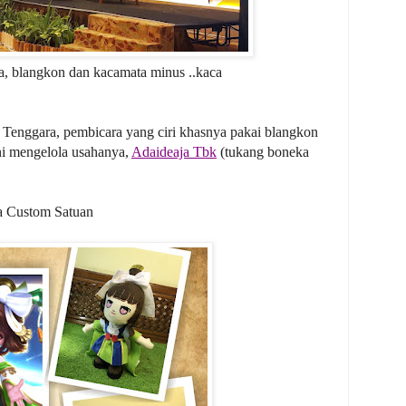
ya, blangkon dan kacamata minus ..kaca
a Tenggara, pembicara yang ciri khasnya pakai blangkon
ni mengelola usahanya,
Adaideaja Tbk
(tukang boneka
a Custom Satuan