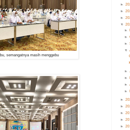
►
20
►
20
►
20
▼
20
►
►
►
▼
-abu, semangatnya masih menggebu
►
►
►
►
►
20
►
20
►
20
►
20
►
20