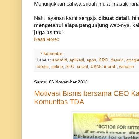
Menunjukkan bahwa sudah mulai masuk ran
Nah, layanan kami sengaja
dibuat detail
, hi
mengetahui siapa pengunjung
web-nya, ka
juga bs tau
!.
Read More»
7 komentar:
Labels:
android
,
aplikasi
,
apps
,
CRO
,
desain
,
google
media
,
online
,
SEO
,
social
,
UKM< murah
,
website
Sabtu, 06 November 2010
Motivasi Bisnis bersama CEO K
Komunitas TDA