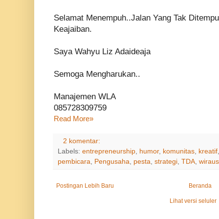
Selamat Menempuh..Jalan Yang Tak Ditempuh
Keajaiban.
Saya Wahyu Liz Adaideaja
Semoga Mengharukan..
Manajemen WLA
085728309759
Read More»
2 komentar:
Labels:
entrepreneurship
,
humor
,
komunitas
,
kreatif
pembicara
,
Pengusaha
,
pesta
,
strategi
,
TDA
,
wirau
Postingan Lebih Baru
Beranda
Lihat versi seluler