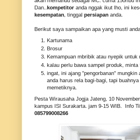
akan memandu sebagai MC. cuma 150ribu lh
Dan..
kompetitor
anda nggak ikut lho, ini ke
kesempatan
, tinggal
persiapan
anda.
Berikut saya sampaikan apa yang musti anda
Kartunama
Brosur
Kemampuan mbribik atau nyepik untuk 
kalau perlu bawa sampel produk, minta 
ingat, ini ajang "pengorbanan" mungkin
anda harus rela bagi-bagi, tapi buahnya
memetiknya.
Pesta Wirausaha Jogja Jateng, 10 November
kampus ISI Surakarta. jam 9-15 WIB. Info Ti
085799008266