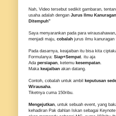
Nah, Video tersebut sedikit gambaran, ten
usaha adalah dengan
Jurus Ilmu Kanuraga
Ditempuh"
Saya menyarankan pada para wirausahawan,
menjadi maju,
cobalah
jurus ilmu kanuragan 
Pada dasarnya, keajaiban itu bisa kita ciptak
Formulanya:
Siap+Sempat
. itu aja
Ada
persiapan
, ketemu
kesempatan
.
Maka
keajaiban
akan datang.
Contoh, cobalah untuk ambil
keputusan sed
Wirausaha
.
Tiketnya cuma 150ribu.
Mengejutkan
, untuk sebuah event, yang bak
kehadiran Pak dahlan Iskan sebagai Keynote