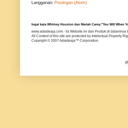
Langganan:
Postingan (Atom)
Ingat kata Whitney Houston dan Mariah Carey:"You Will When Yo
www.adaideaja.com - Isi Website ini dan Produk di dalamnya
All Content of this site are protected by Intelectual Property Ri
Copyright © 2007
Adaideaja™ Corp
oration
@