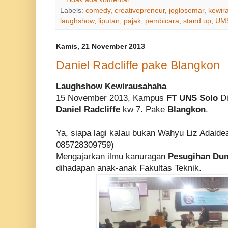
Labels:
comedy
,
creativepreneur
,
joglosemar
,
kewir
laughshow
,
liputan
,
pajak
,
pembicara
,
stand up
,
UM
Kamis, 21 November 2013
Daniel Radcliffe pake Blangkon
Laughshow Kewirausahaha
15 November 2013, Kampus
FT UNS Solo
Di
Daniel Radcliffe
kw 7. Pake
Blangkon
.
Ya, siapa lagi kalau bukan Wahyu Liz Adaid
085728309759)
Mengajarkan ilmu kanuragan
Pesugihan Dun
dihadapan anak-anak Fakultas Teknik.