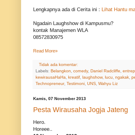
Lengkapnya ada di Cerita ini :
Lihat Hantu m
Ngadain Laughshow di Kampusmu?
kontak Manajemen WLA
08572830975
Read More»
Tidak ada komentar:
Labels:
Belangkon
,
comedy
,
Daniel Radcliffe
,
entrep
kewirausaHaHa
,
kreatif
,
laughshow
,
lucu
,
ngakak
,
p
Technopreneur
,
Testimoni
,
UNS
,
Wahyu Liz
Kamis, 07 November 2013
Pesta Wirausaha Jogja Jateng
Hero.
Horeee..