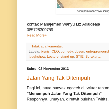
perlu penjelasan? iya..ini n
kontak Manajemen Wahyu Liz Adaideaja
085728309759
Read More»
Tidak ada komentar:
Labels:
bisnis
,
CEO
,
comedy
,
dosen
,
entrepreneurs
laughshow
,
Lecture
,
stand up
,
STIE
,
Surakarta
Sabtu, 02 November 2013
Jalan Yang Tak Ditempuh
Pagi ini, saya banyak ngoceh di twitter tenta
"Menempuh Jalan Yang Tak Ditempuh"
Responnya lumayan, diretwit puluhan Twitits.