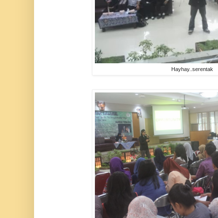
Hayhay..serentak