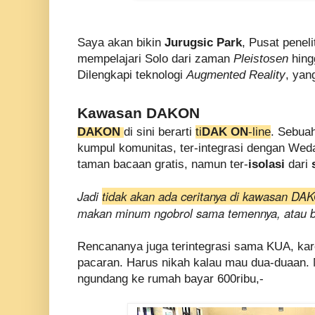
Saya akan bikin
Jurugsic Park
, Pusat penel
mempelajari Solo dari zaman
Pleistosen
hin
Dilengkapi teknologi
Augmented Reality
, yan
Kawasan DAKON
DAKON
di sini berarti
ti
DAK ON
-line
. Sebua
kumpul komunitas, ter-integrasi dengan Wed
taman bacaan gratis, namun ter-
isolasi
dari
Jadi
tidak akan ada ceritanya di kawasan D
makan minum ngobrol sama temennya, atau b
Rencananya juga terintegrasi sama KUA, kar
pacaran. Harus nikah kalau mau dua-duaan. N
ngundang ke rumah bayar 600ribu,-