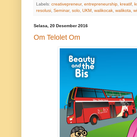
Labels:
creativepreneur
,
entrepreneurship
,
kreatif
,
k
resolusi
,
Seminar
,
solo
,
UKM
,
walikocak
,
walikota
,
w
Selasa, 20 Desember 2016
Om Telolet Om