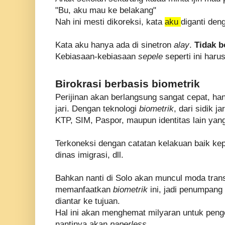
"Bu, aku mau ke belakang"
Nah ini mesti dikoreksi, kata
aku
diganti de
Kata aku hanya ada di sinetron
alay
.
Tidak b
Kebiasaan-kebiasaan
sepele
seperti ini haru
Birokrasi berbasis biometrik
Perijinan akan berlangsung sangat cepat, h
jari. Dengan teknologi
biometrik
, dari sidik j
KTP, SIM, Paspor, maupun identitas lain yang
Terkoneksi dengan catatan kelakuan baik kepo
dinas imigrasi, dll.
Bahkan nanti di Solo akan muncul moda tran
memanfaatkan
biometrik
ini, jadi penumpang 
diantar ke tujuan.
Hal ini akan menghemat milyaran untuk pengel
nantinya akan
paperless
.