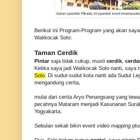
bukan spanduk Pilkada, ini spanduk event kewirausah
Berikut ini Program-Program yang akan saya 
Waliko
c
ak Solo:
Taman Cerdik
Pintar
saja tidak cukup, musti
cerdik
,
cerd
Ketika saya jadi Waliko
c
ak Solo nanti, say
Solo
. Di sudut-sudut kota nanti ada Sudut L
mengandung cerita,
mulai dari cerita Aryo Penangsang yang tew
pecahnya Mataram menjadi Kasunanan Surak
Yogyakarta.
Sebulan sekali bikin event
video mapping
pl