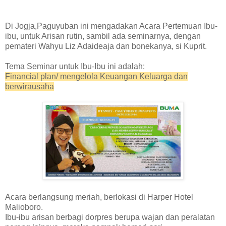
Di
Jogja
,Paguyuban ini mengadakan Acara Pertemuan Ibu-
ibu, untuk Arisan rutin, sambil ada seminarnya, dengan
pemateri Wahyu Liz Adaideaja dan bonekanya, si
K
uprit.
Tema Seminar untuk Ibu-Ibu ini adalah:
Financial plan
/ mengelola Keuangan Keluarga dan
berwirausaha
Acara berlangsung meriah, berlokasi di
H
arper Hotel
Malioboro.
Ibu-ibu arisan berbagi dorpres berupa wajan dan peralatan