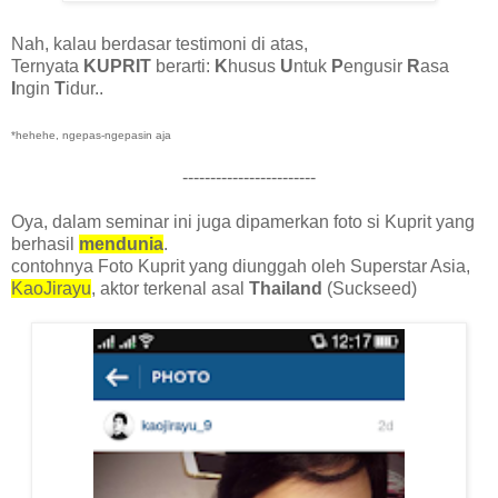
Nah, kalau berdasar testimoni di atas,
Ternyata
KUPRIT
berarti:
K
husus
U
ntuk
P
engusir
R
asa
I
ngin
T
idur..
*hehehe, ngepas-ngepasin aja
------------------------
Oya, dalam seminar ini juga dipamerkan foto si Kuprit yang
berhasil
mendunia
.
contohnya Foto Kuprit yang diunggah oleh Superstar Asia,
KaoJirayu
, aktor terkenal asal
Thailand
(Suckseed)