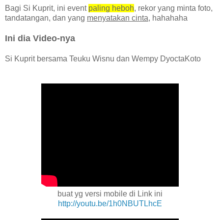
Bagi Si Kuprit, ini event
paling heboh
, rekor yang minta foto,
tandatangan, dan yang
menyatakan cinta
, hahahaha
Ini dia Video-nya
Si Kuprit bersama Teuku Wisnu dan Wempy DyoctaKoto
buat yg versi mobile di Link ini
http://youtu.be/1h0NBUTLhcE