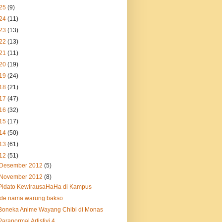
25
(9)
24
(11)
23
(13)
22
(13)
21
(11)
20
(19)
19
(24)
18
(21)
17
(47)
16
(32)
15
(17)
14
(50)
13
(61)
12
(51)
Desember 2012
(5)
November 2012
(8)
Pidato KewirausaHaHa di Kampus
ide nama warung bakso
Boneka Anime Wayang Chibi di Monas
Paranormal Artistivi 4