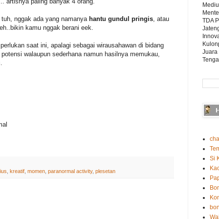
.. artisnya paling banyak 4 orang.
Mediu
Mente
a tuh, nggak ada yang namanya
hantu gundul pringis
, atau
TDA P
h..bikin kamu nggak berani eek.
Jaten
Innova
Kulon
 perlukan saat ini, apalagi sebagai wirausahawan di bidang
Juara
ah potensi walaupun sederhana namun hasilnya memukau,
Tenga
u
.
mal
cha
Te
Si 
Ka
ius
,
kreatif
,
momen
,
paranormal activity
,
plesetan
Pap
Bo
Kon
bon
Wah