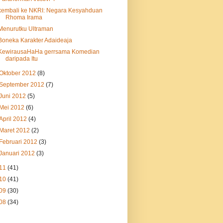
kembali ke NKRI: Negara Kesyahduan
Rhoma Irama
Menurutku Ultraman
Boneka Karakter Adaideaja
KewirausaHaHa gerrsama Komedian
daripada Itu
Oktober 2012
(8)
September 2012
(7)
Juni 2012
(5)
Mei 2012
(6)
April 2012
(4)
Maret 2012
(2)
Februari 2012
(3)
Januari 2012
(3)
11
(41)
10
(41)
09
(30)
08
(34)