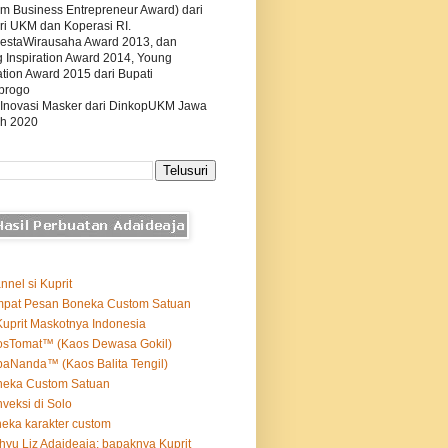
m Business Entrepreneur Award) dari
ri UKM dan Koperasi RI.
estaWirausaha Award 2013, dan
g Inspiration Award 2014, Young
tion Award 2015 dari Bupati
progo
 Inovasi Masker dari DinkopUKM Jawa
h 2020
nnel si Kuprit
mpat Pesan Boneka Custom Satuan
Kuprit Maskotnya Indonesia
osTomat™ (Kaos Dewasa Gokil)
aNanda™ (Kaos Balita Tengil)
neka Custom Satuan
veksi di Solo
eka karakter custom
yu Liz Adaideaja: bapaknya Kuprit