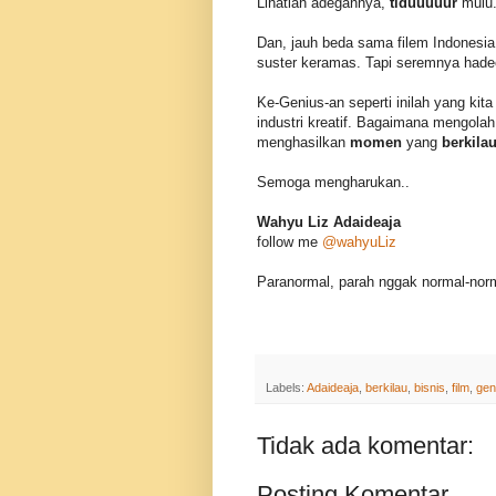
Lihatlah adegannya,
tiduuuuur
mulu.
Dan, jauh beda sama filem Indonesi
suster keramas. Tapi seremnya hadee
Ke-Genius-an seperti inilah yang kita
industri kreatif. Bagaimana mengol
menghasilkan
momen
yang
berkila
Semoga mengharukan..
Wahyu Liz Adaideaja
follow me
@wahyuLiz
Paranormal, parah nggak normal-nor
Labels:
Adaideaja
,
berkilau
,
bisnis
,
film
,
gen
Tidak ada komentar:
Posting Komentar