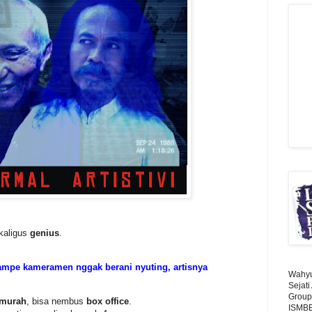
ekaligus
genius
.
ampe kameramen nggak berani nyuting, artisnya
Wahyu 
Sejat
Group
murah
, bisa nembus
box office
.
ISMBE