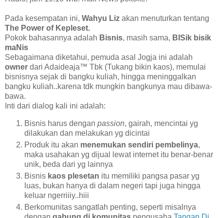
Pada kesempatan ini,
Wahyu Liz
akan menuturkan tentang
The Power of Kepleset.
Pokok bahasannya adalah
Bisnis
, masih sama,
BISik bisik
maNis
Sebagaimana diketahui, pemuda asal Jogja ini adalah
owner
dari Adaideaja™ Tbk (Tukang bikin kaos), memulai
bisnisnya sejak di bangku kuliah, hingga meninggalkan
bangku kuliah..karena tdk mungkin bangkunya mau dibawa-
bawa.
Inti dari dialog kali ini adalah:
Bisnis harus dengan
passion
, gairah, mencintai yg
dilakukan dan melakukan yg dicintai
Produk itu akan
menemukan sendiri pembelinya
,
maka usahakan yg dijual lewat internet itu benar-benar
unik, beda dari yg lainnya
Bisnis
kaos plesetan
itu memiliki pangsa pasar yg
luas, bukan hanya di dalam negeri tapi juga hingga
keluar ngerriiiy..hiii
Berkomunitas sangatlah penting, seperti misalnya
dengan
gabung di komunitas
pengusaha
Tangan Di